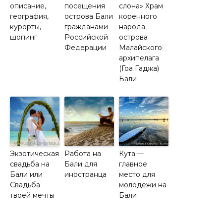
описание,
посещения
слона» Храм
география,
острова Бали
коренного
курорты,
гражданами
народа
шопинг
Российской
острова
Федерации
Малайского
архипелага
(Гоа Гаджа)
Бали
Экзотическая
Работа на
Кута —
свадьба на
Бали для
главное
Бали или
иностранца
место для
Свадьба
молодежи на
твоей мечты
Бали