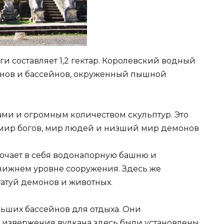
 составляет 1,2 гектар. Королевский водный
анов и бассейнов, окруженный пышной
ами и огромным количеством скульптур. Это
мир богов, мир людей и низший мир демонов
ючает в себя водонапорную башню и
 нижнем уровне сооружения. Здесь же
татуй демонов и животных.
льших бассейнов для отдыха. Они
о извержения вулкана здесь были установлены