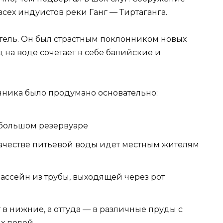
всех индуистов реки Ганг — Тиртаганга.
тель. Он был страстным поклонником новых
 на воде сочетает в себе балийские и
чника было продумано основательно:
 большом резервуаре
качестве питьевой воды идет местным жителям
бассейн из трубы, выходящей через рот
 в нижние, а оттуда — в различные пруды с
х полей.