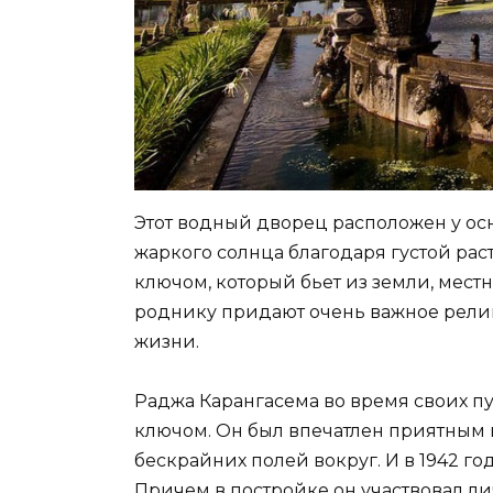
Этот водный дворец расположен у осн
жаркого солнца благодаря густой рас
ключом, который бьет из земли, мест
роднику придают очень важное рели
жизни.
Раджа Карангасема во время своих п
ключом. Он был впечатлен приятны
бескрайних полей вокруг. И в 1942 го
Причем в постройке он участвовал ли