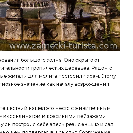
ования большого холма. Оно скрыто от
тительности тропических деревьев. Рядом с
ные жители для молитв построили храм. Этому
гиозное значение как началу возрождения
утешествий нашел это место с живительным
м микроклиматом и красивыми пейзажами
ду он построил себе здесь резиденцию и сад.
чно, чем подвергал в шок слуг. Сооружение