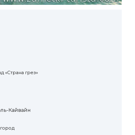
д «Страна грез»
эль-Кайвайн
 город