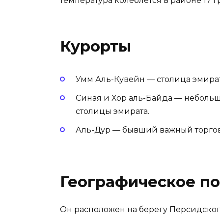
температура колеблется в районе 17 г
Курорты
Умм Аль-Кувейн — столица эмират
Синая и Хор аль-Байда — небольш
столицы эмирата.
Аль-Дур — бывший важный торговы
Географическое п
Он расположен на берегу Персидског