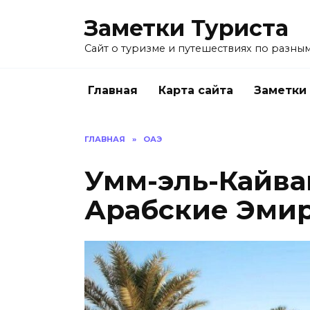
Перейти
Заметки Туриста
к
содержанию
Сайт о туризме и путешествиях по разным
Главная
Карта сайта
Заметки
ГЛАВНАЯ
»
ОАЭ
Умм-эль-Кайва
Арабские Эмир