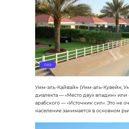
ОАЭ
Умм-эль-Кайвайн (Умм-аль-Кувейн, Ум
диалекта — «Место двух впадин» или «
арабского — «Источник сил». Это не о
население занимается в основном ры