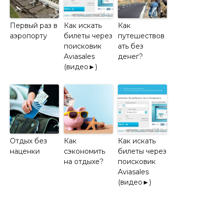
Первый раз в
Как искать
Как
аэропорту
билеты через
путешествов
поисковик
ать без
Aviasales
денег?
(видео►)
Отдых без
Как
Как искать
наценки
сэкономить
билеты через
на отдыхе?
поисковик
Aviasales
(видео►)