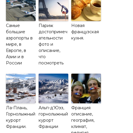
Самые
Париж
Новая
большие
достопримеч
французская
аэропорты в
ательности
кухня.
мире, в
фото и
Европе, в
описание,
Азии и в
что
России
посмотреть
Ла-Плань,
Альп-д’Юэз,
Франция
Горнолыжный
горнолыжный
описание,
курорт
курорт
география,
Франции.
Франции
климат,
религия,