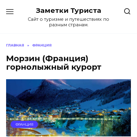
Перейти
Заметки Туриста
к
содержанию
Сайт о туризме и путешествиях по
разным странам.
ГЛАВНАЯ
»
ФРАНЦИЯ
Морзин (Франция)
горнолыжный курорт
ФРАНЦИЯ