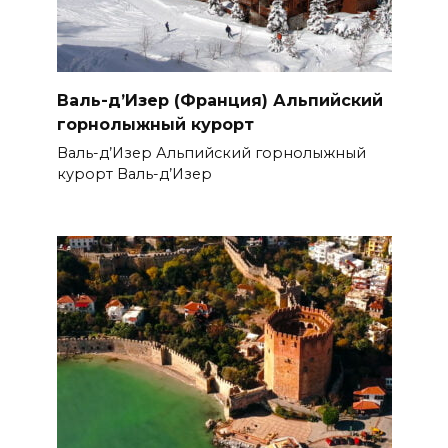
Валь-д’Изер (Франция) Альпийский
горнолыжный курорт
Валь-д’Изер Альпийский горнолыжный
курорт Валь-д’Изер