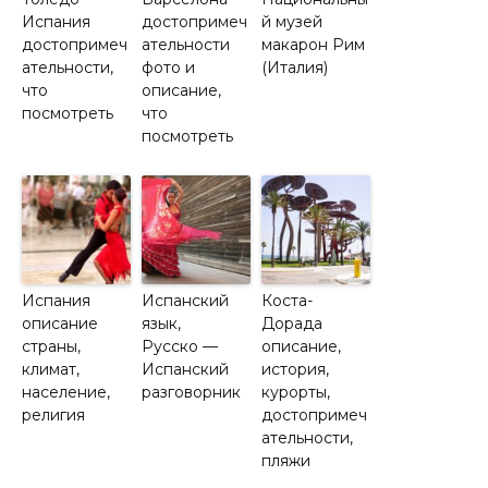
Испания
достопримеч
й музей
достопримеч
ательности
макарон Рим
ательности,
фото и
(Италия)
что
описание,
посмотреть
что
посмотреть
Испания
Испанский
Коста-
описание
язык,
Дорада
страны,
Русско —
описание,
климат,
Испанский
история,
население,
разговорник
курорты,
религия
достопримеч
ательности,
пляжи