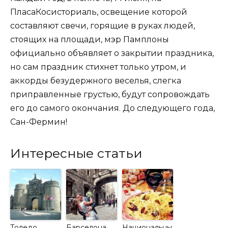
ПласаКосисториаль, освещение которой
составляют свечи, горящие в руках людей,
стоящих на площади, мэр Памплоны
официально объявляет о закрытии праздника,
но сам праздник стихнет только утром, и
аккорды безудержного веселья, слегка
приправленные грустью, будут сопровождать
его до самого окончания. До следующего года,
Сан-Фермин!
Интересные статьи
Толедо
Барселона
Национальны