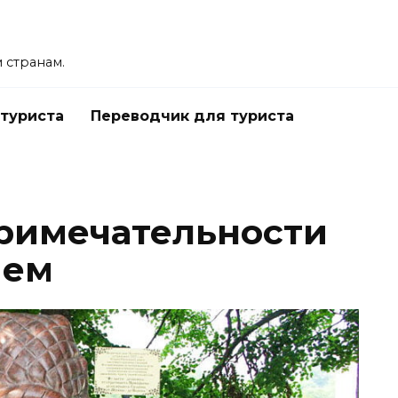
 странам.
 туриста
Переводчик для туриста
римечательности
ием