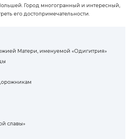
Польшей. Город многогранный и интересный,
треть его достопримечательности.
ожией Матери, именуемой «Одигитрия»
цы
дорожникам
ой славы»