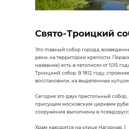
Свято-Троицкий с
Это главный собор города, возведенны
реки, на территории крепости. Перв
название) есть в летописях от 1015 го
Троицкий собор. В 1812 году, строен
восстановили, на выделенные купцом
Сегодня это двух престольный собор,
присущем московским церквям рубеж
сооружения выполнены в псевдорусс
Храм находится на улице Нагорная, 1.