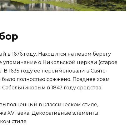
обор
й в 1676 году. Находится на левом берегу
ое упоминание о Никольской церкви (старое
да. В 1635 году ее переименовали в Свято-
ие было полностью сожжено. Позднее храм
 Сабельниковым в 1847 году средства.
 выполненный в классическом стиле,
а XVI века. Декоративные элементы
ком стиле.