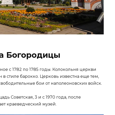
а Богородицы
ое с 1782 по 1785 годы. Колокольня церкви
н в стиле барокко. Церковь известна еще тем,
 освободительные бои от наполеоновских войск.
дь Советская, 3 и с 1970 года, после
тает краеведческий музей.