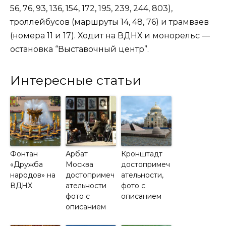
56, 76, 93, 136, 154, 172, 195, 239, 244, 803),
троллейбусов (маршруты 14, 48, 76) и трамваев
(номера 11 и 17). Ходит на ВДНХ и монорельс —
остановка “Выставочный центр”.
Интересные статьи
Фонтан
Арбат
Кронштадт
«Дружба
Москва
достопримеч
народов» на
достопримеч
ательности,
ВДНХ
ательности
фото с
фото с
описанием
описанием