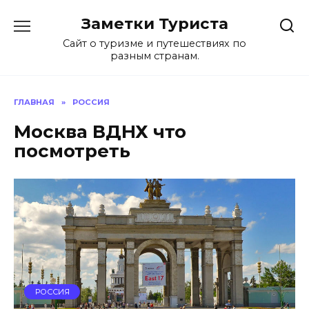
Перейти
Заметки Туриста
к
содержанию
Сайт о туризме и путешествиях по
разным странам.
ГЛАВНАЯ
»
РОССИЯ
Москва ВДНХ что
посмотреть
РОССИЯ