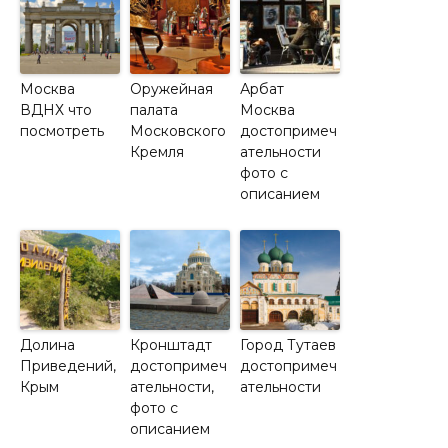
Москва
Оружейная
Арбат
ВДНХ что
палата
Москва
посмотреть
Московского
достопримеч
Кремля
ательности
фото с
описанием
Долина
Кронштадт
Город Тутаев
Приведений,
достопримеч
достопримеч
Крым
ательности,
ательности
фото с
описанием