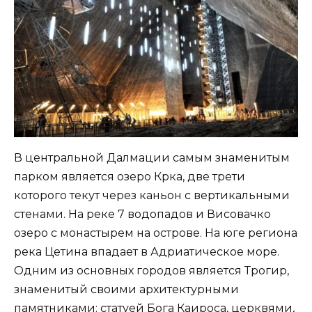
В центральной Далмации самым знаменитым
парком является озеро Крка, две трети
которого текут через каньон с вертикальными
стенами. На реке 7 водопадов и Висовачко
озеро с монастырем на острове. На юге региона
река Цетина впадает в Адриатическое море.
Одним из основных городов является Трогир,
знаменитый своими архитектурными
памятниками: статуей Бога Каироса, церквями,