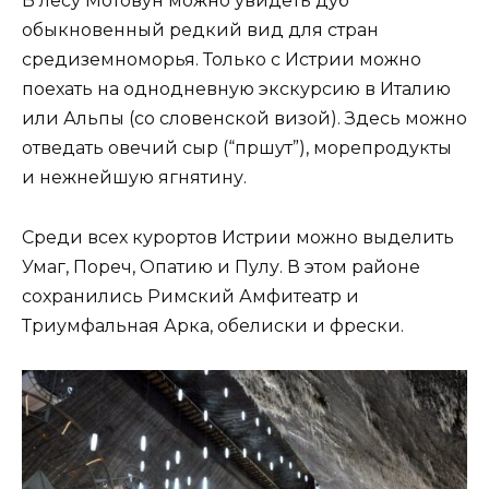
В лесу Мотовун можно увидеть дуб
обыкновенный редкий вид для стран
средиземноморья. Только с Истрии можно
поехать на однодневную экскурсию в Италию
или Альпы (со словенской визой). Здесь можно
отведать овечий сыр (“пршут”), морепродукты
и нежнейшую ягнятину.
Среди всех курортов Истрии можно выделить
Умаг, Пореч, Опатию и Пулу. В этом районе
сохранились Римский Амфитеатр и
Триумфальная Арка, обелиски и фрески.