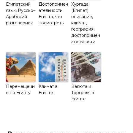
Египетский
Достопримеч
Хургада
язык, Русско-
ательности
(Египет)
Арабский
Египта, что
описание,
разговорник
посмотреть
климат,
география,
достопримеч
ательности
Перемещени
Климат в
Валюта и
е по Египту
Египте
Торговля в
Египте