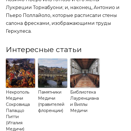
Лукреции Торнабуони; и, наконец, Антонио и
Пьеро Поллайоло, которые расписали стены
салона фресками, изображающими труды
Геркулеса.
Интересные статьи
Некрополь
Памятники
Библиотека
Медичи
Медичи
Лауренциана
Сокровища
(правителей
и Виллы
Палаццо
флоренции)
Медичи
Питти
(Италия
Медичи)