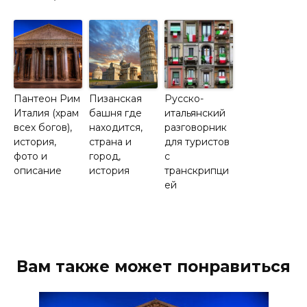
Пантеон Рим
Пизанская
Русско-
Италия (храм
башня где
итальянский
всех богов),
находится,
разговорник
история,
страна и
для туристов
фото и
город,
с
описание
история
транскрипци
ей
Вам также может понравиться