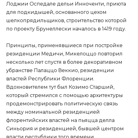
Лоджии Оспедале дельи Инноченти, приюта
для подкидышей, основанного цехом
шелкопрядильщиков, строительство которой
по проекту Брунеллески началось в 1419 году.
Принципы, применявшиеся при постройке
резиденции Медичи, Микелоццо повторил
несколько лет спустя в более декоративном
убранстве Палаццо Веккио, резиденции
властей Республики Флоренции.
Вдохновителем тут был Козимо Старший,
который стремился с помощью архитектуры
продемонстрировать политическую связь
между номинальной резиденцией
флорентийских властей на пьяцца делла
Синьория и резиденцией, бывшей центром
власти республики того времени.