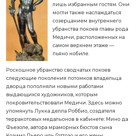
лишь избранным гостям. Они
могли также наслаждаться
созерцанием внутреннего
убранства покоев главы рода
Медичи, расположенных на
самом верхнем этаже —
пьяно нобиле.
Роскошное убранство сводчатых покоев
следующие поколения потомков владельца
дворца пополняли новыми работами
выдающихся художников, которым
покровительствовали Медичи. Здесь можно
упомянуть Лукка делла Роббио, создателя
терракотовых медальонов в кабинете; Мино да
Фьезоле, автора мраморных бюстов сына
Козимо Пьеро иль Готтозо и его жены