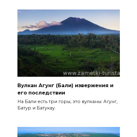
Вулкан Агунг (Бали) извержения и
его последствии
На Бали есть три горы, это вулканы: Агунг,
Батур и Батукау.