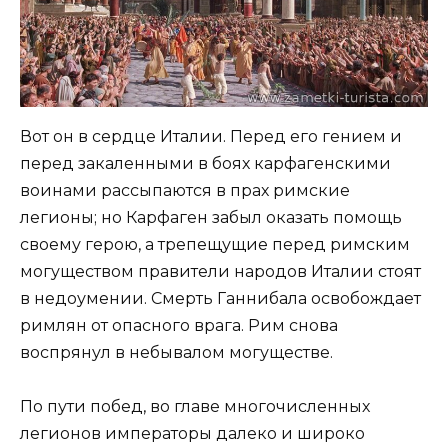
Вот он в сердце Италии. Перед его гением и
перед закаленными в боях карфагенскими
воинами рассыпаются в прах римские
легионы; но Карфаген забыл оказать помощь
своему герою, а трепещущие перед римским
могуществом правители народов Италии стоят
в недоумении. Смерть Ганнибала освобождает
римлян от опасного врага. Рим снова
воспрянул в небывалом могуществе.
По пути побед, во главе многочисленных
легионов императоры далеко и широко