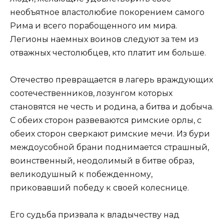
необъятное властолюбие покорением самого
Рима и всего порабощенного им мира.
Легионы наемных воинов следуют за тем из
отважных честолюбцев, кто платит им больше.
Отечество превращается в лагерь враждующих
соотечественников, лозунгом которых
становятся не честь и родина, а битва и добыча.
С обеих сторон развеваются римские орлы, с
обеих сторон сверкают римские мечи. Из бури
междоусобной брани поднимается страшный,
воинственный, неодолимый в битве образ,
великодушный к побежденному,
приковавший победу к своей колеснице.
Его судьба призвала к владычеству над