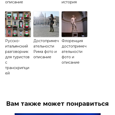
описание
история
Русско-
Достопримеч
Флоренция
итальянский
ательности
достопримеч
разговорник
Рима фото и
ательности
для туристов
описание
фото и
с
описание
транскрипци
ей
Вам также может понравиться