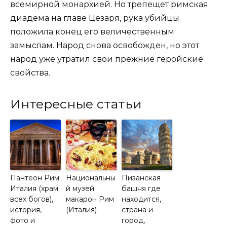
всемирной монархией. Но трепещет римская
диадема на главе Цезаря, рука убийцы
положила конец его величественным
замыслам. Народ снова освобожден, но этот
народ уже утратил свои прежние геройские
свойства.
Интересные статьи
Пантеон Рим
Национальны
Пизанская
Италия (храм
й музей
башня где
всех богов),
макарон Рим
находится,
история,
(Италия)
страна и
фото и
город,